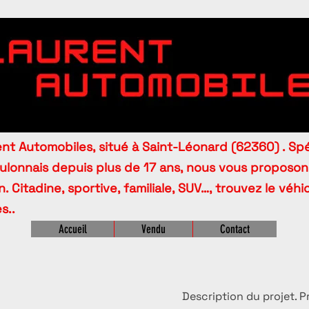
t Automobiles, situé à Saint-Léonard (62360) . Spé
oulonnais depuis plus de 17 ans, nous vous proposo
. Citadine, sportive, familiale, SUV…, trouvez le véh
s..
Accueil
Vendu
Contact
Description du projet. 