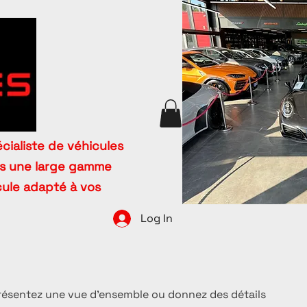
cialiste de véhicules
ns une large gamme
icule adapté à vos
Log In
Présentez une vue d'ensemble ou donnez des détails