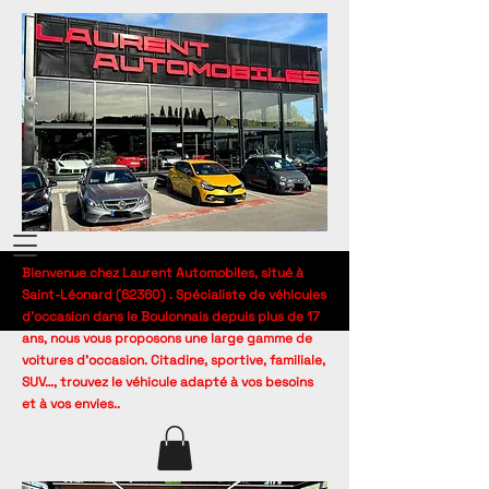
Bienvenue chez Laurent Automobiles, situé à
Saint-Léonard (62360) . Spécialiste de véhicules
d’occasion dans le Boulonnais depuis plus de 17
ans, nous vous proposons une large gamme de
voitures d’occasion. Citadine, sportive, familiale,
SUV…, trouvez le véhicule adapté à vos besoins
et à vos envies..