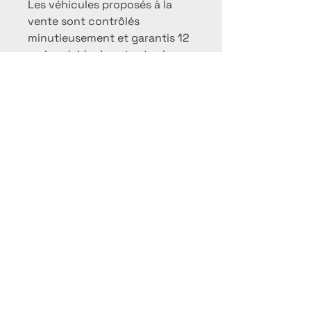
Les véhicules proposés à la
vente sont contrôlés
minutieusement et garantis 12
mois valable dans toutes les
concessions en Europe
***Nos engagements***
Pour votre sécurité, nous nous
engageons à vendre des
véhicules en parfait état de
fonctionnement, propres,
révisés et sans frais à prévoir.
Notre but étant de tisser une
relation de confiance avec
vous au long terme afin que
votre achat se fasse en toute
sérénité.