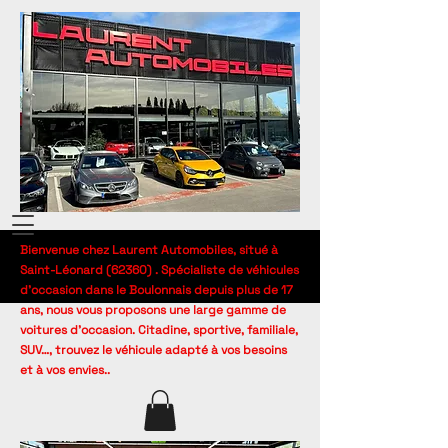
Bienvenue chez Laurent Automobiles, situé à
Saint-Léonard (62360) . Spécialiste de véhicules
d’occasion dans le Boulonnais depuis plus de 17
ans, nous vous proposons une large gamme de
voitures d’occasion. Citadine, sportive, familiale,
SUV…, trouvez le véhicule adapté à vos besoins
et à vos envies..