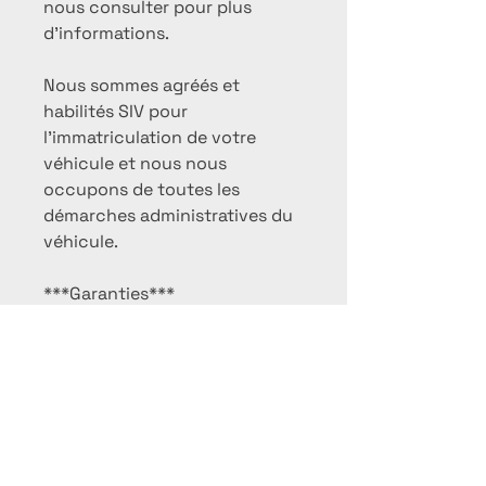
nous consulter pour plus
d'informations.
Nous sommes agréés et
habilités SIV pour
l'immatriculation de votre
véhicule et nous nous
occupons de toutes les
démarches administratives du
véhicule.
***Garanties***
Les véhicules proposés à la
vente sont contrôlés
minutieusement et garantis 12
mois valable dans toutes les
concessions en Europe