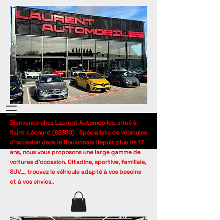
Bienvenue chez Laurent Automobiles, situé à
Saint-Léonard (62360) . Spécialiste de véhicules
d’occasion dans le Boulonnais depuis plus de 17
ans, nous vous proposons une large gamme de
voitures d’occasion. Citadine, sportive, familiale,
SUV…, trouvez le véhicule adapté à vos besoins
et à vos envies..