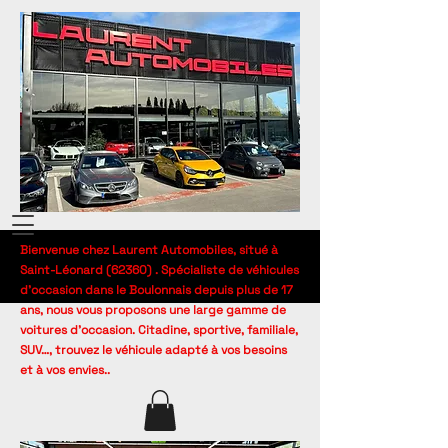
Bienvenue chez Laurent Automobiles, situé à
Saint-Léonard (62360) . Spécialiste de véhicules
d’occasion dans le Boulonnais depuis plus de 17
ans, nous vous proposons une large gamme de
voitures d’occasion. Citadine, sportive, familiale,
SUV…, trouvez le véhicule adapté à vos besoins
et à vos envies..