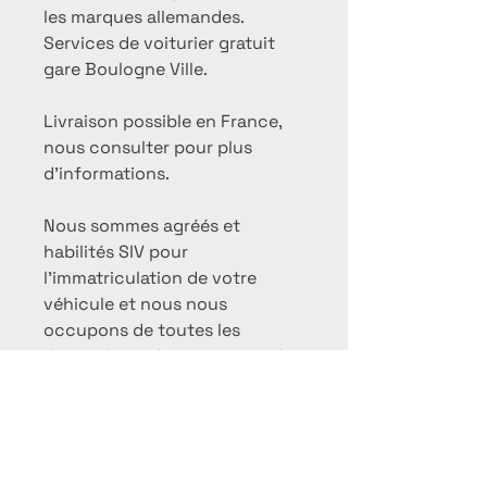
les marques allemandes.
Services de voiturier gratuit
gare Boulogne Ville.
Livraison possible en France,
nous consulter pour plus
d'informations.
Nous sommes agréés et
habilités SIV pour
l'immatriculation de votre
véhicule et nous nous
occupons de toutes les
démarches administratives du
véhicule.
***Garanties***
Les véhicules proposés à la
vente sont contrôlés
minutieusement et garantis 12