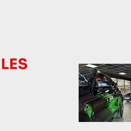
LES
 Mail :
aurentautomobiles.com
laurentautomobiles.com
@laurentautomobiles.com