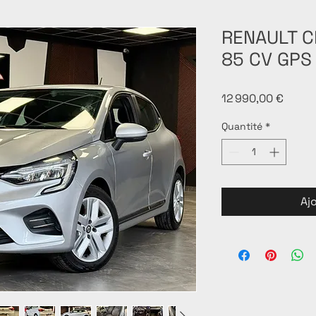
RENAULT CL
85 CV GPS
Prix
12 990,00 €
Quantité
*
Aj