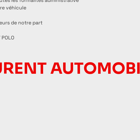
es les formalités administrative
tre véhicule
eurs de notre part
 / POLO
URENT AUTOMOBI
Adresse
lundi au vendredi :
9h - 12h et 14h - 19h
commercial@l
Samedi :
secretariat@
9h - 12h et 14h - 18h
comptabilite