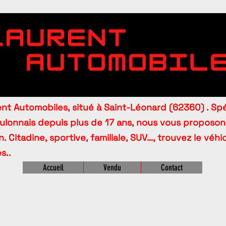
t Automobiles, situé à Saint-Léonard (62360) . Spé
oulonnais depuis plus de 17 ans, nous vous proposo
. Citadine, sportive, familiale, SUV…, trouvez le véh
s..
Accueil
Vendu
Contact