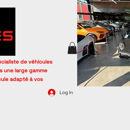
cialiste de véhicules
ns une large gamme
icule adapté à vos
Log In