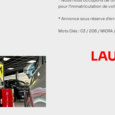
* Nous nous occupons de tout
pour l'immatriculation de vo
* Annonce sous réserve d'err
Mots Clés : C3 / 208 / MICRA
LA
20 Bd de la Liane
62360 Saint-Léonard
Tél :
03 21 30 18 21