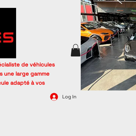
cialiste de véhicules
ns une large gamme
icule adapté à vos
Log In