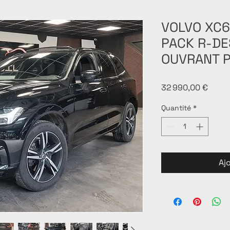
VOLVO XC6
PACK R-DES
OUVRANT 
Prix
32 990,00 €
Quantité
*
Aj