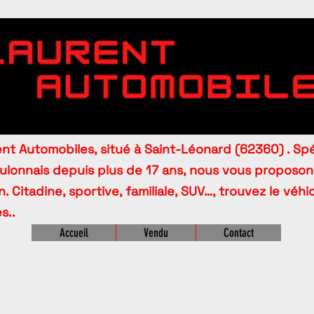
t Automobiles, situé à Saint-Léonard (62360) . Spé
oulonnais depuis plus de 17 ans, nous vous proposo
. Citadine, sportive, familiale, SUV…, trouvez le véh
s..
Accueil
Vendu
Contact