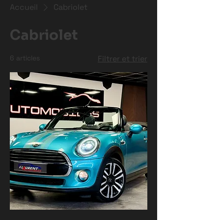
Accueil
Cabriolet
Cabriolet
6 articles
Filtrer et trier