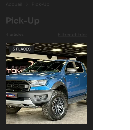
Accueil
Pick-Up
Pick-Up
4 articles
Filtrer et trier
5 PLACES