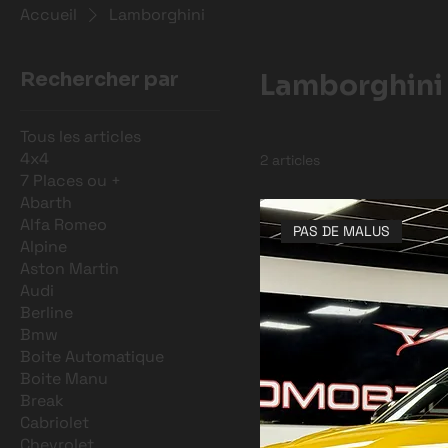
Accueil
Lamborghini
Rechercher par
Lamborghini
Tous les articles
4x4
2 articles
7 Places ou +
Abarth
Alfa Romeo
PAS DE MALUS
Alpine
Aston Martin
Audi
Berline
Bmw
Boite Automatique
Boite Manu
Break
Cabriolet
Chevrolet